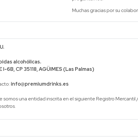
Muchas gracias por su colabor
U.
idas alcohólicas.
I-6B, CP 35118, AGÜIMES (Las Palmas)
acto:
info@premiumdrinks.es
 somos una entidad inscrita en el siguiente Registro Mercantil 
osotros.