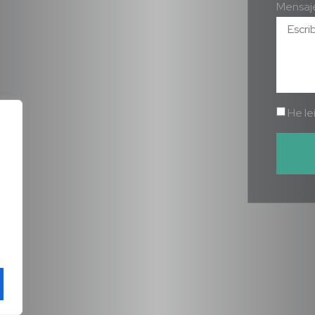
Mensaj
He le
Alterna