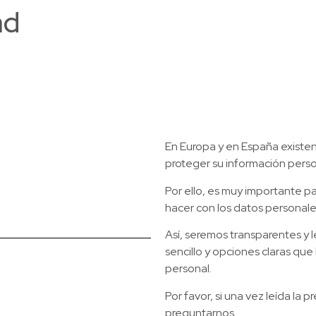
ad
Sobre nosotros
Nuestras 
En Europa y en España existe
proteger su información pers
Por ello, es muy importante 
hacer con los datos personale
Así, seremos transparentes y l
sencillo y opciones claras que
personal.
Por favor, si una vez leída l
preguntarnos.