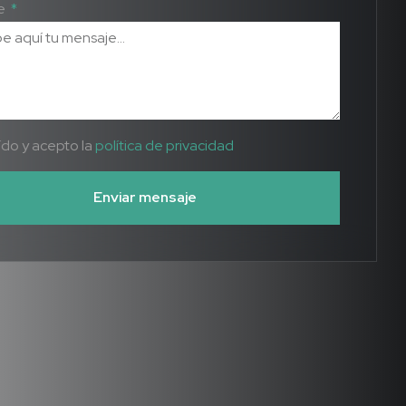
e
ído y acepto la
política de privacidad
Enviar mensaje
tive: