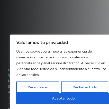
Valoramos tu privacidad
Usamos cookies para mejorar su experiencia de
navegación, mostrarle anuncios o contenidos
personalizados y analizar nuestro tráfico. Al hacer clic en
“Aceptar todo” usted da su consentimiento a nuestro uso
LLÁMANOS
de las cookies.
928 75 43 63
UBÍCANOS
C. las Adelfas, 6B, 35118 Agüimes, Las Palmas
Personalizar
Rechazar todo
Portal de transparencia
Política de cookies
Aceptar todo
Política de privacidad