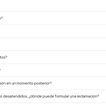
s?
atos?
?
inión en un momento posterior?
do desatendidos, ¿dónde puede formular una reclamación?